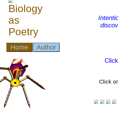
Intenti
discov
Clic
Click o